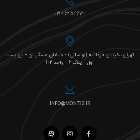
021-26454673
تهران، خیابان فرمانیه (لواسانی) - خیابان عسگریان - بن بست
اول - پلاک 6 - واحد 102
INFO@MONTIS.IR